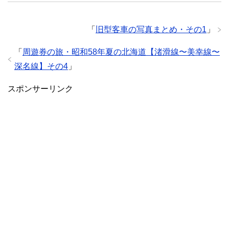
「
旧型客車の写真まとめ・その1
」
「
周遊券の旅・昭和58年夏の北海道【渚滑線〜美幸線〜
深名線】その4
」
スポンサーリンク