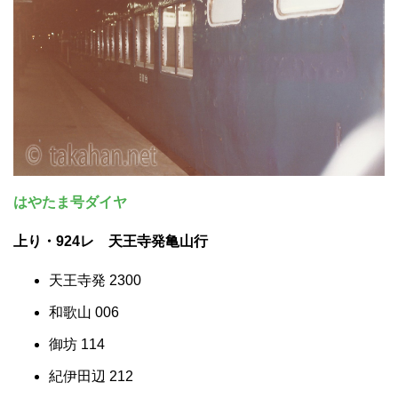
はやたま号ダイヤ
上り・924レ 天王寺発亀山行
天王寺発 2300
和歌山 006
御坊 114
紀伊田辺 212