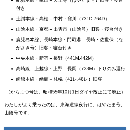
紀勢本線・亀山 – 天王寺（はやたま号）旧客・寝台
付き
土讃本線・高松 – 中村・窪川（731D.764D）
山陰本線・京都 – 出雲市（山陰号）旧客・寝台付き
鹿児島本線、長崎本線・門司港 – 長崎・佐世保（な
がさき号）旧客・寝台付き
中央本線・新宿 – 長野（441M.442M）
高崎線、上越線・上野 – 長岡（733M）下りのみ運行
函館本線・函館 – 札幌（41レ.48レ）旧客
（からまつ号は、昭和55年10月1日ダイヤ改正にて廃止）
わたしがよく乗ったのは、東海道線夜行に、はやたま号、
山陰号です。