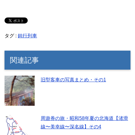
タグ :
鈍行列車
関連記事
旧型客車の写真まとめ・その1
周遊券の旅・昭和58年夏の北海道【渚滑
線〜美幸線〜深名線】その4