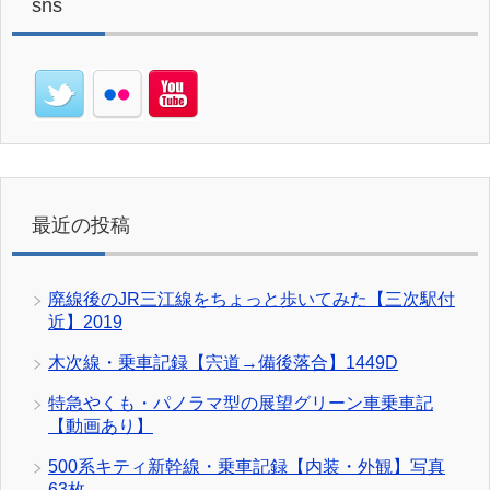
sns
最近の投稿
廃線後のJR三江線をちょっと歩いてみた【三次駅付
近】2019
木次線・乗車記録【宍道→備後落合】1449D
特急やくも・パノラマ型の展望グリーン車乗車記
【動画あり】
500系キティ新幹線・乗車記録【内装・外観】写真
63枚