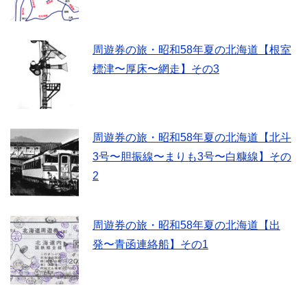
周遊券の旅・昭和58年夏の北海道【根室
標津〜厚床〜網走】その3
周遊券の旅・昭和58年夏の北海道【北斗
3号〜胆振線〜まりも3号〜白糠線】その
2
周遊券の旅・昭和58年夏の北海道【出
発〜青函連絡船】その1